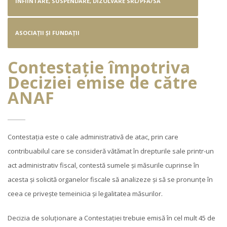
INFIINTARE, SUSPENDARE, DIZOLVARE SRL/PFA/SA
ASOCIAȚII ȘI FUNDAȚII
Contestație împotriva
Deciziei emise de către
ANAF
Contestația este o cale administrativă de atac, prin care
contribuabilul care se consideră vătămat în drepturile sale printr-un
act administrativ fiscal, contestă sumele și măsurile cuprinse în
acesta și solicită organelor fiscale să analizeze și să se pronunțe în
ceea ce privește temeinicia și legalitatea măsurilor.
Decizia de soluționare a Contestației trebuie emisă în cel mult 45 de