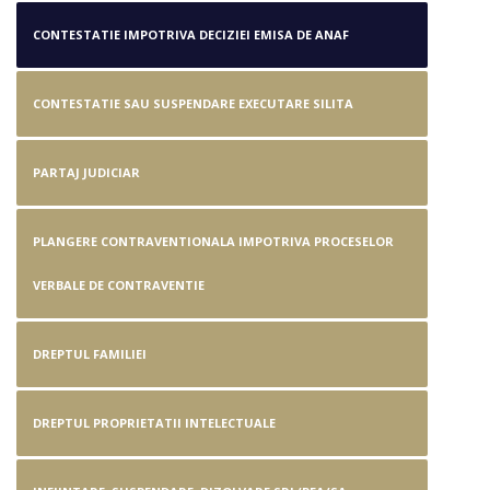
Contestatie impotriva Deciziei
CONTESTATIE IMPOTRIVA DECIZIEI EMISA DE ANAF
emisa de Anaf
CONTESTATIE SAU SUSPENDARE EXECUTARE SILITA
PARTAJ JUDICIAR
PLANGERE CONTRAVENTIONALA IMPOTRIVA PROCESELOR
VERBALE DE CONTRAVENTIE
DREPTUL FAMILIEI
DREPTUL PROPRIETATII INTELECTUALE