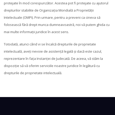
protejate în mod corespunzător. Acestea pot fi protejate cu ajutorul
drepturilor stabilite de Organizația Mondială a Proprietății
Intelectuale (OMPI). Prin urmare, pentru a preveni ca cineva să
folosească fără drept munca dumneavoastră, noi vă putem ghida cu
mai multe informații juridice în acest sens.
Totodată, atunci când vi se încalcă drepturile de proprietate
intelectuală, aveți nevoie de asistență legală și dacă este cazul,
reprezentare în fața Instanței de Judecată. De aceea, vă stăm la
dispoziție să vă oferim serviciile noastre juridice în legătură cu
drepturile de proprietate intelectuală.