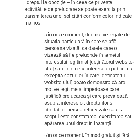
dreptul la opoziție – în ceea ce privește 
·
activitățile de prelucrare se poate exercita prin 
transmiterea unei solicitări conform celor indicate 
mai jos;
în orice moment, din motive legate de 
o
situația particulară în care se află 
persoana vizată, ca datele care o 
vizează să fie prelucrate în temeiul 
interesului legitim al [deținătorul website-
ului] sau în temeiul interesului public, cu 
excepția cazurilor în care [deținătorul 
website-ului] poate demonstra că are 
motive legitime și imperioase care 
justifică prelucarea și care prevalează 
asupra intereselor, drepturilor și 
libertăților persoanelor vizate sau că 
scopul este constatarea, exercitarea sau 
apărarea unui drept în instanță;
în orice moment, în mod gratuit și fără 
o