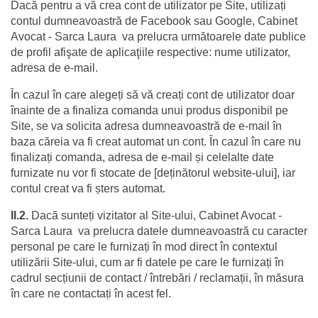
Dacă pentru a vă crea cont de utilizator pe Site, utilizați 
contul dumneavoastră de Facebook sau Google, Cabinet 
Avocat - Sarca Laura  va prelucra următoarele date publice 
de profil afişate de aplicaţiile respective: nume utilizator, 
adresa de e-mail.
În cazul în care alegeți să vă creați cont de utilizator doar 
înainte de a finaliza comanda unui produs disponibil pe 
Site, se va solicita adresa dumneavoastră de e-mail în 
baza căreia va fi creat automat un cont. În cazul în care nu 
finalizați comanda, adresa de e-mail și celelalte date 
furnizate nu vor fi stocate de [deținătorul website-ului], iar 
contul creat va fi șters automat.
II.2.
 Dacă sunteți vizitator al Site-ului, Cabinet Avocat - 
Sarca Laura  va prelucra datele dumneavoastră cu caracter 
personal pe care le furnizați în mod direct în contextul 
utilizării Site-ului, cum ar fi datele pe care le furnizați în 
cadrul secțiunii de contact / întrebări / reclamații, în măsura 
în care ne contactați în acest fel.