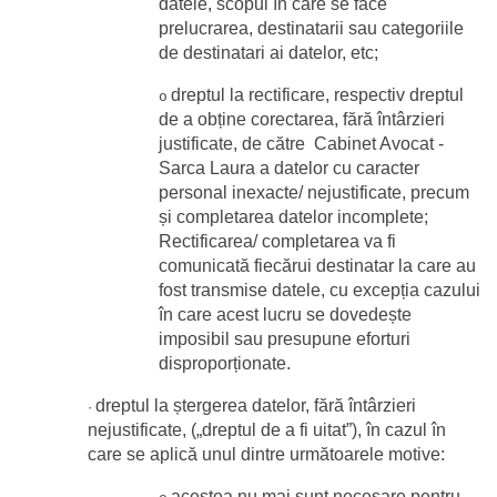
datele, scopul în care se face 
prelucrarea, destinatarii sau categoriile 
de destinatari ai datelor, etc;
dreptul la rectificare, respectiv dreptul 
o
de a obține corectarea, fără întârzieri 
justificate, de către  Cabinet Avocat - 
Sarca Laura a datelor cu caracter 
personal inexacte/ nejustificate, precum 
și completarea datelor incomplete; 
Rectificarea/ completarea va fi 
comunicată fiecărui destinatar la care au 
fost transmise datele, cu excepția cazului 
în care acest lucru se dovedește 
imposibil sau presupune eforturi 
disproporționate.
dreptul la ștergerea datelor, fără întârzieri 
·
nejustificate, („dreptul de a fi uitat”), în cazul în 
care se aplică unul dintre următoarele motive:
acestea nu mai sunt necesare pentru 