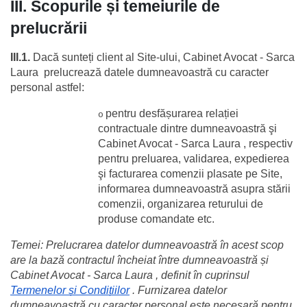
III. Scopurile și temeiurile de 
prelucrării
III.1.
 Dacă sunteți client al Site-ului, Cabinet Avocat - Sarca 
Laura  prelucrează datele dumneavoastră cu caracter 
personal astfel:
pentru desfășurarea relației 
o
contractuale dintre dumneavoastră şi 
Cabinet Avocat - Sarca Laura , respectiv 
pentru preluarea, validarea, expedierea 
şi facturarea comenzii plasate pe Site, 
informarea dumneavoastră asupra stării 
comenzii, organizarea returului de 
produse comandate etc.
Temei: Prelucrarea datelor dumneavoastră în acest scop 
are la bază contractul încheiat între dumneavoastră și 
Cabinet Avocat - Sarca Laura , definit în cuprinsul 
Termenelor și Condițiilor
 . Furnizarea datelor 
dumneavoastră cu caracter personal este necesară pentru 