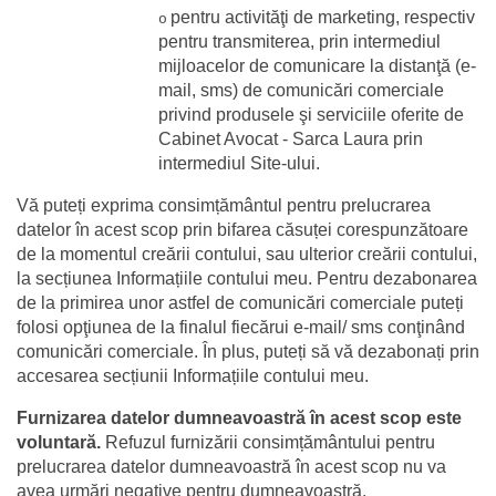
pentru activităţi de marketing, respectiv 
o
pentru transmiterea, prin intermediul 
mijloacelor de comunicare la distanţă (e-
mail, sms) de comunicări comerciale 
privind produsele şi serviciile oferite de 
Cabinet Avocat - Sarca Laura prin 
intermediul Site-ului.
Vă puteți exprima consimțământul pentru prelucrarea 
datelor în acest scop prin bifarea căsuței corespunzătoare 
de la momentul creării contului, sau ulterior creării contului, 
la secțiunea Informațiile contului meu. Pentru dezabonarea 
de la primirea unor astfel de comunicări comerciale puteți 
folosi opţiunea de la finalul fiecărui e-mail/ sms conţinând 
comunicări comerciale. În plus, puteți să vă dezabonați prin 
accesarea secțiunii Informațiile contului meu.
Furnizarea datelor dumneavoastră în acest scop este 
voluntară.
 Refuzul furnizării consimțământului pentru 
prelucrarea datelor dumneavoastră în acest scop nu va 
avea urmări negative pentru dumneavoastră.