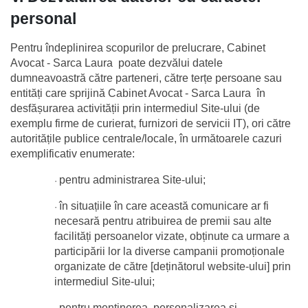
personal
Pentru îndeplinirea scopurilor de prelucrare, Cabinet 
Avocat - Sarca Laura  poate dezvălui datele 
dumneavoastră către parteneri, către terțe persoane sau 
entități care sprijină Cabinet Avocat - Sarca Laura  în 
desfășurarea activității prin intermediul Site-ului (de 
exemplu firme de curierat, furnizori de servicii IT), ori către 
autoritățile publice centrale/locale, în următoarele cazuri 
exemplificativ enumerate:
pentru administrarea Site-ului;
·
în situațiile în care această comunicare ar fi 
·
necesară pentru atribuirea de premii sau alte 
facilități persoanelor vizate, obținute ca urmare a 
participării lor la diverse campanii promoționale 
organizate de către [deținătorul website-ului] prin 
intermediul Site-ului;
pentru menținerea, personalizarea și 