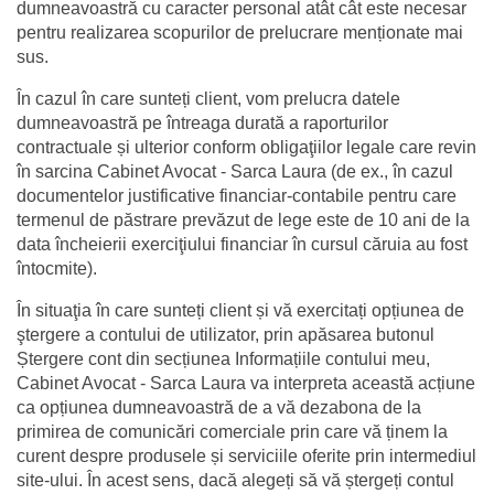
dumneavoastră cu caracter personal atât cât este necesar 
pentru realizarea scopurilor de prelucrare menționate mai 
sus.
În cazul în care sunteți client, vom prelucra datele 
dumneavoastră pe întreaga durată a raporturilor 
contractuale și ulterior conform obligaţiilor legale care revin 
în sarcina Cabinet Avocat - Sarca Laura (de ex., în cazul 
documentelor justificative financiar-contabile pentru care 
termenul de păstrare prevăzut de lege este de 10 ani de la 
data încheierii exerciţiului financiar în cursul căruia au fost 
întocmite).
În situaţia în care sunteți client și vă exercitați opțiunea de 
ştergere a contului de utilizator, prin apăsarea butonul 
Ștergere cont din secțiunea Informațiile contului meu, 
Cabinet Avocat - Sarca Laura va interpreta această acțiune 
ca opțiunea dumneavoastră de a vă dezabona de la 
primirea de comunicări comerciale prin care vă ținem la 
curent despre produsele și serviciile oferite prin intermediul 
site-ului. În acest sens, dacă alegeți să vă ștergeți contul 