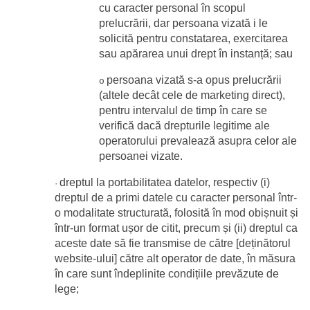
cu caracter personal în scopul 
prelucrării, dar persoana vizată i le 
solicită pentru constatarea, exercitarea 
sau apărarea unui drept în instanță; sau
persoana vizată s-a opus prelucrării 
o
(altele decât cele de marketing direct), 
pentru intervalul de timp în care se 
verifică dacă drepturile legitime ale 
operatorului prevalează asupra celor ale 
persoanei vizate.
dreptul la portabilitatea datelor, respectiv (i) 
·
dreptul de a primi datele cu caracter personal într-
o modalitate structurată, folosită în mod obișnuit și 
într-un format ușor de citit, precum și (ii) dreptul ca 
aceste date să fie transmise de către [deținătorul 
website-ului] către alt operator de date, în măsura 
în care sunt îndeplinite condițiile prevăzute de 
lege;