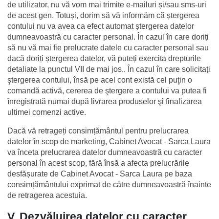
de utilizator, nu vă vom mai trimite e-mailuri și/sau sms-uri 
de acest gen. Totuși, dorim să vă informăm că ștergerea 
contului nu va avea ca efect automat ștergerea datelor 
dumneavoastră cu caracter personal. În cazul în care doriți 
să nu vă mai fie prelucrate datele cu caracter personal sau 
dacă doriți ștergerea datelor, vă puteți exercita drepturile 
detaliate la punctul VII de mai jos.. În cazul în care solicitați 
ştergerea contului, însă pe acel cont există cel puţin o 
comandă activă, cererea de ştergere a contului va putea fi 
înregistrată numai după livrarea produselor şi finalizarea 
ultimei comenzi active.
Dacă vă retrageți consimțământul pentru prelucrarea 
datelor în scop de marketing, Cabinet Avocat - Sarca Laura 
va înceta prelucrarea datelor dumneavoastră cu caracter 
personal în acest scop, fără însă a afecta prelucrările 
desfășurate de Cabinet Avocat - Sarca Laura pe baza 
consimțământului exprimat de către dumneavoastră înainte 
de retragerea acestuia.
V. Dezvăluirea datelor cu caracter 