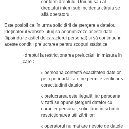
conform dreptului Uniunii sau al 
dreptului intern sub incidența căruia se 
află operatorul.
Este posibil ca, în urma solicitării de ștergere a datelor, 
[deținătorul website-ului] să anonimizeze aceste date 
(lipsindu-le astfel de caracterul personal) și să continue în 
aceste condiții prelucrarea pentru scopuri statistice;
dreptul la restricționarea prelucrării în măsura în 
·
care :
persoana contestă exactitatea datelor, 
o
pe o perioadă care ne permite verificarea 
corectitudinii datelor;
prelucrarea este ilegală, iar persoana 
o
vizată se opune ștergerii datelor cu 
caracter personal, solicitând în schimb 
restricționarea utilizării lor;
operatorul nu mai are nevoie de datele 
o